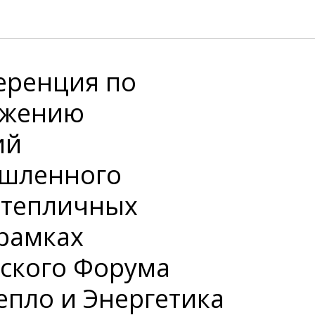
еренция по
бжению
ий
шленного
 тепличных
 рамках
ского Форума
епло и Энергетика