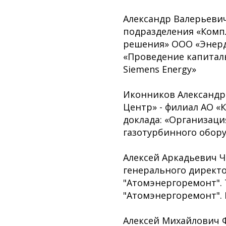
Александр Валерьевич
подразделения «Комп
решения» ООО «Энерд
«Проведение капитал
Siemens Energy»
Иконников Александр
Центр» - филиал АО «
доклада: «Организац
газотурбинного обор
Алексей Аркадьевич 
генерального директо
"Атомэнергоремонт". 
"Атомэнергоремонт".
Алексей Михайлович Ф