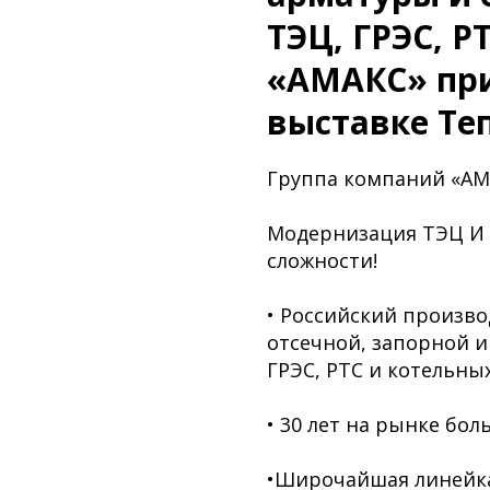
ТЭЦ, ГРЭС, Р
«АМАКС» при
выставке Теп
Группа компаний «АМА
Модернизация ТЭЦ И 
сложности!
• Российский произв
отсечной, запорной 
ГРЭС, РТС и котельных
• 30 лет на рынке бо
•Широчайшая линейка