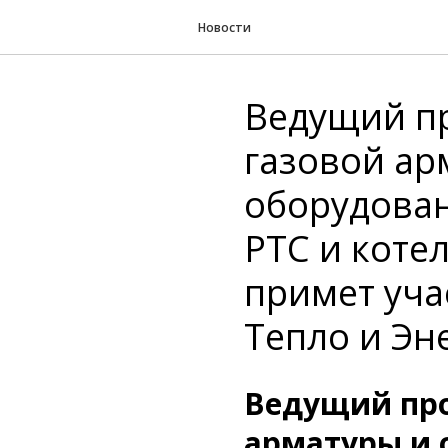
Новости
Ведущий п
газовой ар
оборудован
РТС и коте
примет уча
Тепло и Эн
Ведущий про
арматуры и 