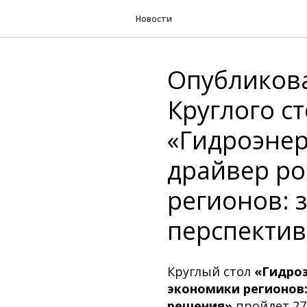
Новости
Опубликов
Круглого с
«Гидроэнер
драйвер ро
регионов: 
перспектив
Круглый стол
«Гидроэ
экономики регионов:
решения»
пройдет 27