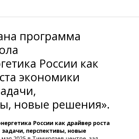
ана программа
тола
гетика России как
ста экономики
задачи,
ы, новые решения».
нергетика России как драйвер роста
 задачи, перспективы, новые
 мая 2025 в Тимирязев центре, зал