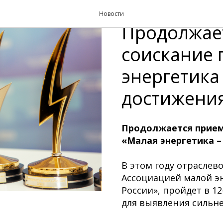
Новости па
Новости
Продолжает
соискание
энергетика
достижения
Продолжается прием
«Малая энергетика 
В этом году отраслев
Ассоциацией малой э
России», пройдет в 1
для выявления сильне