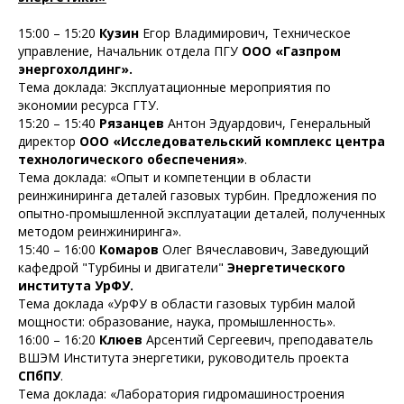
15:00 – 15:20
Кузин
Егор Владимирович, Техническое
управление, Начальник отдела ПГУ
ООО «Газпром
энергохолдинг».
Тема доклада: Эксплуатационные мероприятия по
экономии ресурса ГТУ.
15:20 – 15:40
Рязанцев
Антон Эдуардович, Генеральный
директор
ООО «Исследовательский комплекс центра
технологического обеспечения»
.
Тема доклада: «Опыт и компетенции в области
реинжиниринга деталей газовых турбин. Предложения по
опытно-промышленной эксплуатации деталей, полученных
методом реинжиниринга».
15:40 – 16:00
Комаров
Олег Вячеславович, Заведующий
кафедрой "Турбины и двигатели"
Энергетического
института УрФУ.
Тема доклада «УрФУ в области газовых турбин малой
мощности: образование, наука, промышленность».
16:00 – 16:20
Клюев
Арсентий Сергеевич, преподаватель
ВШЭМ Института энергетики, руководитель проекта
СПбПУ
.
Тема доклада: «Лаборатория гидромашиностроения