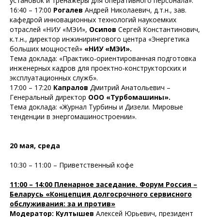
установок и тренажеры для оперативного персонала».
16:40 – 17:00
Рогалев
Андрей Николаевич, д.т.н., зав.
кафедрой инновационных технологий наукоемких
отраслей «НИУ «МЭИ»,
Осипов
Сергей Константинович,
к.т.н., директор инжинирингового центра «Энергетика
больших мощностей»
«НИУ «МЭИ».
Тема доклада: «Практико-ориентированная подготовка
инженерных кадров для проектно-конструкторских и
эксплуатационных служб».
17:00 – 17:20
Капралов
Дмитрий Анатольевич –
Генеральный директор
ООО «Турбомашины».
Тема доклада: «Журнал Турбины и Дизели. Мировые
тенденции в энергомашиностроении».
20 мая, среда
10:30 – 11:00 – Приветственный кофе
11:00 – 14:00 Пленарное заседание. Форум Россия –
Беларусь «Концепция долгосрочного сервисного
обслуживания: за и против»
Модератор: Култышев
Алексей Юрьевич, президент