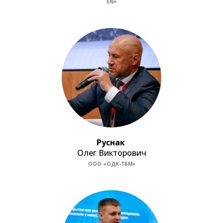
EN+
Руснак
Олег Викторович
ООО «ОДК-ТБМ»