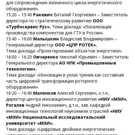
для сопровождения жизненного цикла энергетического
оборудования».
15:20 – 15:40
Ракевич
Виталий Георгиевич – Заместитель
директора по стратегическому развитию
ООО
«Турбосервис Рус».
Тема доклада: «Локализация
производства компонентов для ГТУ в России».
15:40 – 16:00
Малышкин
Владислав Владимирович –
Генеральный директор
ООО «ЦПР РОТЕК».
Тема доклада: «Проектирование объектов энергетики».
16:00 – 16:20
Овчаренко
Николай Юрьевич – Заместитель
Генерального директора
АО НПК «Промышленные
технологии».
Тема доклада: «Инновации в узлах трения как составная
часть цифровой трансформации роторного
оборудования».
16:20 – 16:40
Маленков
Алексей Сергеевич, к.т.н.,
директор центра инновационного развития
«НИУ «МЭИ»
,
Рогалев
Андрей Николаевич, д.т.н., зав. кафедрой
инновационных технологий наукоемких отраслей
«НИУ
«МЭИ» Национальный исследовательский
университет «МЭИ».
Тема доклада: «Цифровые двойники энергетических